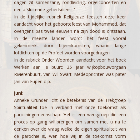
dagen zit samenzang, rondleiding, orgelconcerten en
een afsluitende gebedsdienst.’
In de tijdelijke rubriek Religieuze feesten deze keer
aandacht voor het geboortefeest van Mohammed, dat
overigens pas twee eeuwen na zijn dood is ontstaan.
In de meeste landen wordt het feest vooral
gekenmerkt door bijeenkomsten, waarin lange
lofdichten op de Profeet worden voorgedragen.
In de rubriek Onder Woorden aandacht voor het boek
Werken aan je buurt; 35 jaar wijkopbouworgaan
Rivierenbuurt, van Wil Swart. Medeoprichter was pater
Jan van Eupen o.p.
juni
:
Anneke Grunder licht de betekenis van de Trekgroep
Spiritualiteit toe in verband met onze toekomst als
parochiegemeenschap: ‘Het is een werkgroep die een
proces op gang wil brengen om samen met u na te
denken over de vraag welke de eigen spiritualiteit van
de parochie is, wen hoe wij in de toekomst vorm