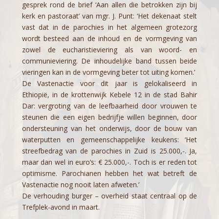
gesprek rond de brief ‘Aan allen die betrokken zijn bij
kerk en pastoraat’ van mgr. J. Punt: ‘Het dekenaat stelt
vast dat in de parochies in het algemeen grotezorg
wordt besteed aan de inhoud en de vormgeving van
zowel de eucharistieviering als van woord- en
communieviering. De inhoudelijke band tussen beide
vieringen kan in de vormgeving beter tot uiting komen.’
De Vastenactie voor dit jaar is gelokaliseerd in
Ethiopië, in de krottenwijk Kebele 12 in de stad Bahir
Dar: vergroting van de leefbaarheid door vrouwen te
steunen die een eigen bedrijfje willen beginnen, door
ondersteuning van het onderwijs, door de bouw van
waterputten en gemeenschappelijke keukens: ‘Het
streefbedrag van de parochies in Zuid is 25.000,-. Ja,
maar dan wel in euro’s: € 25.000,-. Toch is er reden tot
optimisme. Parochianen hebben het wat betreft de
Vastenactie nog nooit laten afweten.’
De verhouding burger – overheid staat centraal op de
Trefplek-avond in maart.