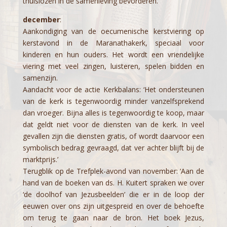
thuislozen in de samenleving bevorderen.’
december
:
Aankondiging van de oecumenische kerstviering op
kerstavond in de Maranathakerk, speciaal voor
kinderen en hun ouders. Het wordt een vriendelijke
viering met veel zingen, luisteren, spelen bidden en
samenzijn.
Aandacht voor de actie Kerkbalans: ‘Het ondersteunen
van de kerk is tegenwoordig minder vanzelfsprekend
dan vroeger. Bijna alles is tegenwoordig te koop, maar
dat geldt niet voor de diensten van de kerk. In veel
gevallen zijn die diensten gratis, of wordt daarvoor een
symbolisch bedrag gevraagd, dat ver achter blijft bij de
marktprijs.’
Terugblik op de Trefplek-avond van november: ‘Aan de
hand van de boeken van ds. H. Kuitert spraken we over
‘de doolhof van Jezusbeelden’ die er in de loop der
eeuwen over ons zijn uitgespreid en over de behoefte
om terug te gaan naar de bron. Het boek Jezus,