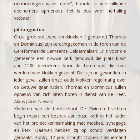
ontmoetingen vaker doen”, hoorde ik verschillende
deelnemers opmerken. Het is dus voor herhaling
vatbaar.’
juli/augustus:
Onze grootste twee kerkklokken ( genaamd Thomas
en Dominicus) zijn terechtgekomen in de toren van de
Gereformeerde Gemeente Geldermalsen. Er is voor die
gemeente een nieuwe kerk gebouwd die plats biedt
aan 1200 bezoekers. Voor de toren van die kerk
werden twee klokken gezocht. Die zijn nu gevonden. In
ieder geval zullen onze oude klokken regelmatig over
de Betuwe gaan luiden. Thomas en Dominicus zullen
opnieuw van zich laten horen in dienst van de Heer.
Aldus pater Niesen.
Kinderen van de basisschool De Rivieren brachten
begin maart een bezoek aan onze kerk in het kader
van het project kennismaking met moskee, synagoge
en kerk. Daarvan hebben zij op school verslagen
gemaakt. Bobby, 12 jaar, schrijft: ‘Dopen is als iemand