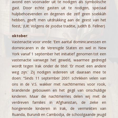
avond een voorvader uit te nodigen als symbolische
gast. Door echte gasten uit te nodigen, speciaal
hulpbehoevenden en degenen die zelf geen soekkàh
hebben, geeft men uitdrukking aan de geest van het
feest,‘ (Uit: Volgens de joodse traditie, Judith B. Fellner)
oktober
:
Vastenactie voor vrede: ‘Een aantal dominicanessen en
dominicanen in de Verenigde Staten en wel in New
York vanaf 1 september het initiatief genomen tot een
vastenactie vanwege het geweld, waarmee gedreigd
wordt tegen Irak onder de titel: ‘Er moet een andere
weg zijn.’ Zij nodigen iedereen uit daaraan mee te
doen: “Sinds 11 september 2001 schrikken velen van
ons in de V.S. wakker met nachtmerries voor rook,
brandende gebouwen en het gegil van onschuldige
kinderen. Maar die nachtmerries delen wij met de
verdreven families in Afghanistan, de zieke en
hongerende kinderen in Irak, de verminkten van
Ruanda, Burundi en Cambodja, de schoolgaande jeugd