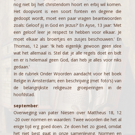
nog niet bij het christendom hoort en erbij wil komen.
Het doopvont is een soort fontein en degene die
gedoopt wordt, moet een paar vragen beantwoorden
zoals: Geloof jij in God en Jezus?’ En Ayse, 13 jaar: ‘Met
een geloof leer je respect te hebben voor elkaar. Je
moet elkaar als broertjes en zusjes beschouwen.’ En
Thomas, 12 jaar: ‘Ik heb eigenlijk gewoon geen idee
wat het allemaal is. Stel dat je alle regels doet en bidt
en er is helemaal geen God, dan heb je alles voor niks
gedaan.’
In de rubriek Onder Woorden aandacht voor het boek
Religie in Amsterdam; een beschrijving (met foto’s) van
de belangrijkste religieuze groeperingen in de
hoofdstad.
september
:
Overweging van pater Niesen over Mattheus 18, 12
-20 over normen en waarden: Twee woorden die het al
enige tijd erg goed doen. Ze doen het zo goed, omdat
het niet best gaat in onze samenleving. Normen en