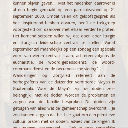
kunnen blijven geven…. Met het nadenken daarover is
al een begin gemaakt op een parochieavond op 21
september 2000. Omdat velen dit geloofsgesprek als
heel inspirerend hebben ervaren, heeft de trekgroep
voorgesteld om daarover met elkaar verder te praten.
Het komend seizoen willen wij dat doen door liturgie
en liturgisch leiderschap centraal te stellen. Vanaf
september zal maandelijks op een zondag een speciale
vorm van vieren centraal staan, achtereenvolgens de
eucharistie, de woord-gebedsdienst, de woord-
communiedienst en de oecumenische viering.’
Wandelingen op Zorgvlied refereert aan de
herbegrafenis van de duizenden vermoorde Maya’s in
Guatemala. Voor de Maya’s zijn de doden zeer
belangrijk: ‘Met de doden worden de problemen en
zorgen van de familie besproken De doden zijn
getuigen van alles wat de gemeenschap overkomt…. Je
zou kunnen zeggen dat het hier gaat om een primitieve
cultuur: praten met de doden, advies van ze krijgen. Ik
zou zeggen: integendeel…… Ook in onze christelijke