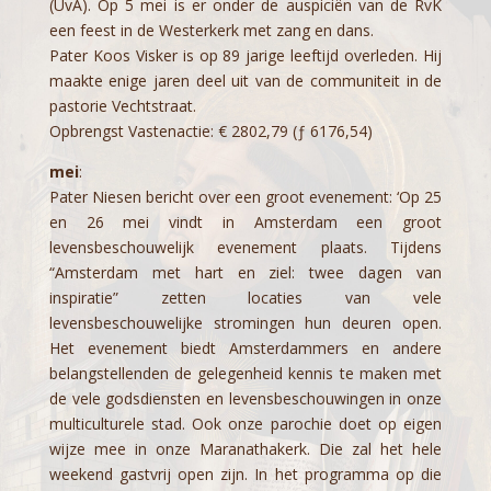
(UvA). Op 5 mei is er onder de auspiciën van de RvK
een feest in de Westerkerk met zang en dans.
Pater Koos Visker is op 89 jarige leeftijd overleden. Hij
maakte enige jaren deel uit van de communiteit in de
pastorie Vechtstraat.
Opbrengst Vastenactie: € 2802,79 (ƒ 6176,54)
mei
:
Pater Niesen bericht over een groot evenement: ‘Op 25
en 26 mei vindt in Amsterdam een groot
levensbeschouwelijk evenement plaats. Tijdens
“Amsterdam met hart en ziel: twee dagen van
inspiratie” zetten locaties van vele
levensbeschouwelijke stromingen hun deuren open.
Het evenement biedt Amsterdammers en andere
belangstellenden de gelegenheid kennis te maken met
de vele godsdiensten en levensbeschouwingen in onze
multiculturele stad. Ook onze parochie doet op eigen
wijze mee in onze Maranathakerk. Die zal het hele
weekend gastvrij open zijn. In het programma op die