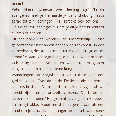
maart
:
Pater Niesen preekte over ‘leerling zijn’: ‘In de
evangelies vind je herhaaldelijk de uitdrukking: Jezus
sprak tot zijn leerlingen… Hij spreekt ook tot ons……
De sleutel tot leerling-zijn is dat je altijd bereid bent tot
bijleren of afleren.’
Uit het boek Het wonder van Maartensdijk: ‘Kleine
geloofsgemeenschappen hebben de toekomst. In een
samenleving die steeds meer uit elkaar valt, groeit de
behoefte aan geborgenheid; een plek waar mensen
zich veilig kunnen voelen en waar zij een gezicht
krijgen. Dat kan alleen in kleine kring.’
Wandelingen op Zorgvlied: ‘Ik zal u deze keer een
gedicht geven. Over de liefde. De liefde die de kern is
van ons bestaan. De liefde die alles kan zeggen, als wij
bereid zijn haar in onszelf te lezen. De liefde die
cynisme kan doden.’ Het gedicht is van Judith Herzberg
en eindigt aldus: Houd me dicht tegen je aan als een
band om je arm, als een hanger op je hart, want sterk