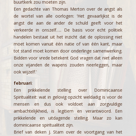
buurtkerk zou moeten zijn.
Een gedachte van Thomas Merton over de angst als
de wortel van alle oorlogen: ‘Het gevaarlijkst is de
angst die aan de ander de schuld geeft voor het
verkeerde in onszelf….. De basis voor echt politiek
handelen bestaat uit het inzicht dat de oplossing niet
moet komen vanuit één natie of van één kant, maar
tot stand moet komen door onderlinge samenwerking.
Bidden voor vrede betekent God vragen dat niet alleen
onze vijanden de wapens zouden neerleggen, maar
ook wijzelf.’
februari
:
Een prikkelende stelling over Dominicaanse
Spiritualiteit: wat in gelovig opzicht weldadig is voor de
mensen en dus ook voldoet aan zorgvuldige
ambachtelijkheid, is legitiem en verantwoord. Een
prikkelende en uitdagende stelling. Maar zo kan
dominicaanse spiritualiteit zijn.
Brief van deken J. Stam over de voortgang van het