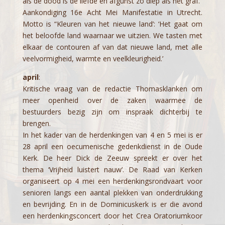
als de dood is de liefde en afgunst zo diep als het graf.
Aankondiging 16e Acht Mei Manifestatie in Utrecht.
Motto is “Kleuren van het nieuwe land’: ‘Het gaat om
het beloofde land waarnaar we uitzien. We tasten met
elkaar de contouren af van dat nieuwe land, met alle
veelvormigheid, warmte en veelkleurigheid.’
april
:
Kritische vraag van de redactie Thomasklanken om
meer openheid over de zaken waarmee de
bestuurders bezig zijn om inspraak dichterbij te
brengen.
In het kader van de herdenkingen van 4 en 5 mei is er
28 april een oecumenische gedenkdienst in de Oude
Kerk. De heer Dick de Zeeuw spreekt er over het
thema ‘Vrijheid luistert nauw’. De Raad van Kerken
organiseert op 4 mei een herdenkingsrondvaart voor
senioren langs een aantal plekken van onderdrukking
en bevrijding. En in de Dominicuskerk is er die avond
een herdenkingsconcert door het Crea Oratoriumkoor