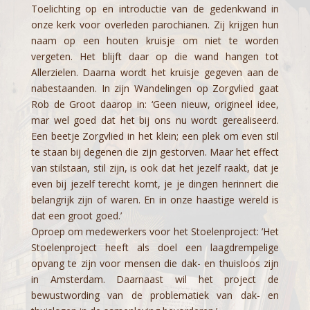
Toelichting op en introductie van de gedenkwand in
onze kerk voor overleden parochianen. Zij krijgen hun
naam op een houten kruisje om niet te worden
vergeten. Het blijft daar op die wand hangen tot
Allerzielen. Daarna wordt het kruisje gegeven aan de
nabestaanden. In zijn Wandelingen op Zorgvlied gaat
Rob de Groot daarop in: ‘Geen nieuw, origineel idee,
mar wel goed dat het bij ons nu wordt gerealiseerd.
Een beetje Zorgvlied in het klein; een plek om even stil
te staan bij degenen die zijn gestorven. Maar het effect
van stilstaan, stil zijn, is ook dat het jezelf raakt, dat je
even bij jezelf terecht komt, je je dingen herinnert die
belangrijk zijn of waren. En in onze haastige wereld is
dat een groot goed.’
Oproep om medewerkers voor het Stoelenproject: ’Het
Stoelenproject heeft als doel een laagdrempelige
opvang te zijn voor mensen die dak- en thuisloos zijn
in Amsterdam. Daarnaast wil het project de
bewustwording van de problematiek van dak- en