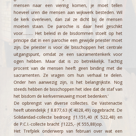
mensen naar een viering komen, je moet tellen
hoeveel uren die mensen aan wijkwerk besteden. Wil
de kerk overleven, dan zal ze dicht bij de mensen
moeten staan. De parochie is daar heel geschikt
voor……… Het beleid in de bisdommen stoelt op het
principe dat in een parochie een gewijde priester moet
zijn. De priester is voor de bisschoppen het centrale
uitgangspunt, omdat ze een sacramentenkerk voor
ogen hebben. Maar dat is zo betrekkelijk. Tachtig
procent van de mensen heeft geen binding met die
sacramenten. Ze vragen om hun verhaal te delen.
Onder hen aanwezig zijn, is het belangrijkste. Nog
steeds hebben de bisschoppen het idee dat de staf van
het bisdom de kerkvernieuwing moet bedenken.’
De opbrengst van diverse collectes. De Vastenactie
heeft uiteindelijk ƒ 8.877,63 (€ 4028,49) opgebracht. De
Solidaridad-collecte bedroeg ƒ1.151,40 (€ 522,48) en
de P.C.I.-collecte bracht ƒ1225,- (€ 555,88)op.
Het Trefplek onderwerp van februari over wat een