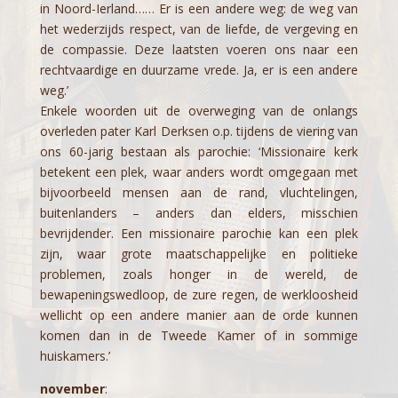
in Noord-Ierland…… Er is een andere weg: de weg van
het wederzijds respect, van de liefde, de vergeving en
de compassie. Deze laatsten voeren ons naar een
rechtvaardige en duurzame vrede. Ja, er is een andere
weg.’
Enkele woorden uit de overweging van de onlangs
overleden pater Karl Derksen o.p. tijdens de viering van
ons 60-jarig bestaan als parochie: ‘Missionaire kerk
betekent een plek, waar anders wordt omgegaan met
bijvoorbeeld mensen aan de rand, vluchtelingen,
buitenlanders – anders dan elders, misschien
bevrijdender. Een missionaire parochie kan een plek
zijn, waar grote maatschappelijke en politieke
problemen, zoals honger in de wereld, de
bewapeningswedloop, de zure regen, de werkloosheid
wellicht op een andere manier aan de orde kunnen
komen dan in de Tweede Kamer of in sommige
huiskamers.’
november
: