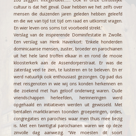
cultuur is dat het geval. Daar hebben we het zelfs over
mensen die duizenden jaren geleden hebben geleefd
en die we van tijd tot tijd om raad en uitkomst vragen.
En wier leven ons soms tot voorbeeld strekt.’
Verslag van de inspirerende Dominifestatie in Zwolle.
Een verslag van Henk Haverkort: ‘Enkele honderden
dominicaanse mensen, zuster, broeder en parochianen
uit het hele land troffen elkaar in en rond de mooie
kloosterkerk aan de Assendorperstraat. Er was die
zaterdag veel te zien, te luisteren en te beleven. En er
werd natuurlijk ook enthousiast gezongen. Op pad dus
met reisgenoten in wie wij ons konden herkennen en
die zoekend met hun geloof onderweg waren. Oude
vriendschappen herleefden, herinneringen werd
opgehaald en initiatieven werden uit gewisseld. Met
tientallen marktkramen toonden groeperingen, ordes,
congregaties en parochies waar men thuis mee bezig
is. Met een twintigtal parochianen waren we op deze
zinvolle dag aanwezig. “We moesten dit soort