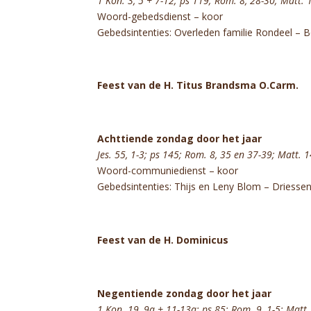
1 Kon. 3, 5 + 7-12; ps 119; Rom. 8, 28-30; Matt. 
Woord-gebedsdienst – koor
Gebedsintenties: Overleden familie Rondeel –
Feest van de H. Titus Brandsma O.Carm.
Achttiende zondag door het jaar
Jes. 55, 1-3; ps 145; Rom. 8, 35 en 37-39; Matt. 1
Woord-communiedienst – koor
Gebedsintenties: Thijs en Leny Blom – Driesse
Feest van de H. Dominicus
Negentiende zondag door het jaar
1 Kon. 19, 9a + 11-13a; ps 85; Rom. 9, 1-5; Matt.