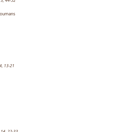
13, 44-52
 Boumans
4, 13-21
n
 14, 22-33