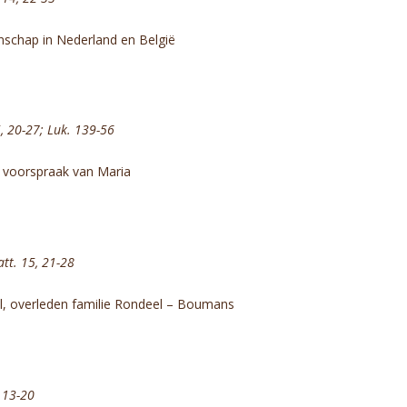
schap in Nederland en België
5, 20-27; Luk. 139-56
p voorspraak van Maria
att. 15, 21-28
el, overleden familie Rondeel – Boumans
, 13-20